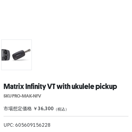
Matrix Infinity VT with ukulele pickup
SKU PRO-MAK-NFV
市場想定価格 ￥36,300
（税込）
UPC: 605609156228