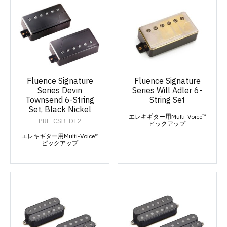
Fluence Signature
Fluence Signature
Series Devin
Series Will Adler 6-
Townsend 6-String
String Set
Set, Black Nickel
エレキギター用Multi-Voice™
PRF-CSB-DT2
ピックアップ
エレキギター用Multi-Voice™
ピックアップ