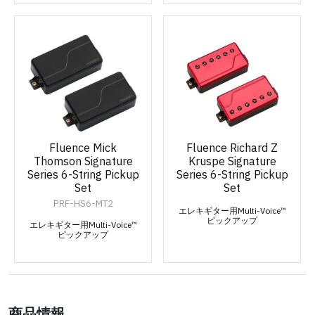
Fluence Mick
Fluence Richard Z
Thomson Signature
Kruspe Signature
Series 6-String Pickup
Series 6-String Pickup
Set
Set
PRF-HS6-MT2
エレキギター用Multi-Voice™
ピックアップ
エレキギター用Multi-Voice™
ピックアップ
商品情報