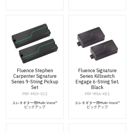
Fluence Stephen
Fluence Signature
Carpenter Signature
Series Killswitch
Series 9-String Pickup
Engage 6-String Set,
Set
Black
PRF-MS9-SC2
PRF-MS6-KE1
エレキギター用Multi-Voice™
エレキギター用Multi-Voice™
ピックアップ
ピックアップ