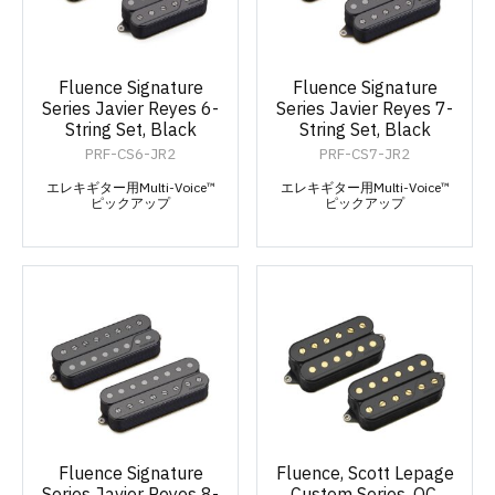
Fluence Signature
Fluence Signature
Series Javier Reyes 6-
Series Javier Reyes 7-
String Set, Black
String Set, Black
PRF-CS6-JR2
PRF-CS7-JR2
エレキギター用Multi-Voice™
エレキギター用Multi-Voice™
ピックアップ
ピックアップ
Fluence Signature
Fluence, Scott Lepage
Series Javier Reyes 8-
Custom Series, OC,