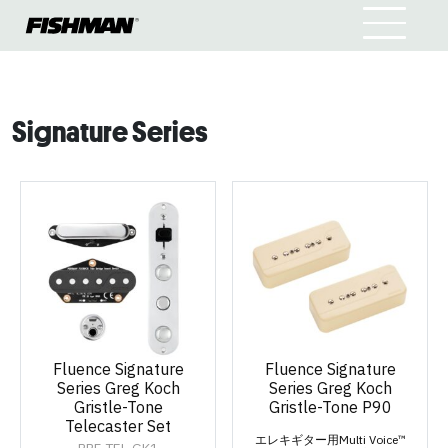
Signature Series
Fluence Signature
Fluence Signature
Series Greg Koch
Series Greg Koch
Gristle-Tone
Gristle-Tone P90
Telecaster Set
エレキギター用Multi Voice™
PRF-TEL-GK1