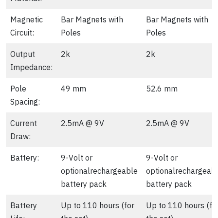
Magnetic
Bar Magnets with
Bar Magnets with
Circuit:
Poles
Poles
Output
2k
2k
Impedance:
Pole
49 mm
52.6 mm
Spacing:
Current
2.5mA @ 9V
2.5mA @ 9V
Draw:
Battery:
9-Volt or
9-Volt or
optionalrechargeable
optionalrechargeab
battery pack
battery pack
Battery
Up to 110 hours (for
Up to 110 hours (fo