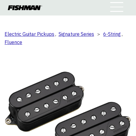
Electric Guitar Pickups
,
Signature Series
＞
6-String
,
Fluence