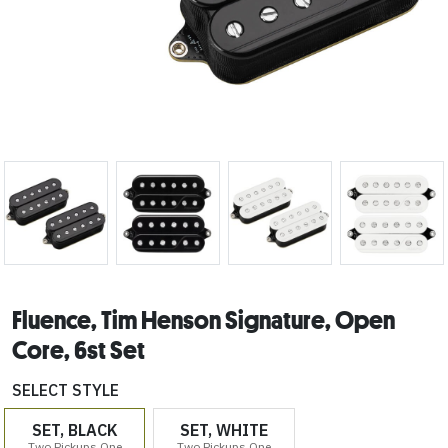
Fluence, Tim Henson Signature, Open
Core, 6st Set
SELECT STYLE
SET, BLACK
SET, WHITE
Two Pickups One
Two Pickups One