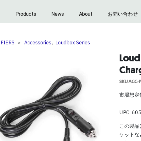
e
Products
News
About
お問い合わせ
IFIERS
＞
Accessories
,
Loudbox Series
Loud
Char
SKU ACC-
市場想定価
UPC: 60
この製品
ケットな