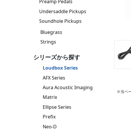
Preamp Pedals
Undersaddle Pickups
Soundhole Pickups
Bluegrass
Strings
シリーズから探す
Loudbox Series
AFX Series
Aura Acoustic Imaging
※当ペ
Matrix
Ellipse Series
Prefix
Neo-D