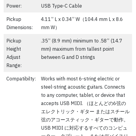
Power:
USB Type-C Cable
Pickup
4.11” L x 0.34” W（104.4 mm L x 8.6
Dimensions:
mm W）
Pickup
.35” (8.9 mm) minimum to .58” (14.7
Height
mm) maximum from tallest point
Adjust
between G and D strings
Range:
Compatibilty:
Works with most 6-string electric or
steel-string acoustic guitars. Connects
to any computer, tablet, or device that
accepts USB MIDI. （ほとんどの6弦の
エレクトリック・ギター またはスチール
弦のアコースティック・ギターで動作。
USB MIDI に対応するすべてのコンピュ