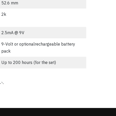
52.6 mm
2k
2.5mA @ 9V
9-Volt or optionalrechargeable battery
pack
Up to 200 hours (for the set)
い。