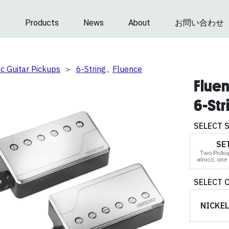
e
Products
News
About
お問い合わせ
ic Guitar Pickups
＞
6-String
,
Fluence
Flue
6-Str
SELECT 
SE
Two Picku
alnico, one
SELECT 
NICKEL