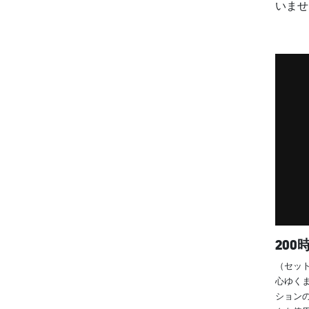
いませ
20
（セット
心ゆく
ション