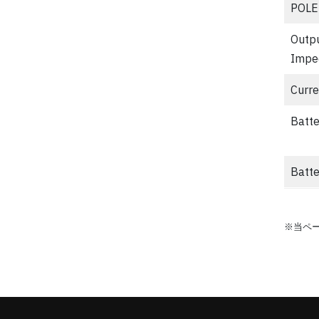
POLE
Outp
Impe
Curre
Batte
Batte
※当ペ