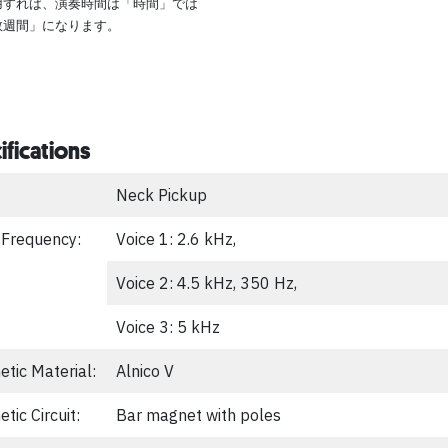
用すれば、演奏時間は「時間」では
数週間」になります。
ifications
Neck Pickup
 Frequency:
Voice 1: 2.6 kHz,
Voice 2: 4.5 kHz, 350 Hz,
Voice 3: 5 kHz
tic Material:
Alnico V
tic Circuit:
Bar magnet with poles