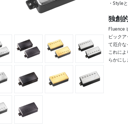
・Styl
独創
Fluen
ピックア
て厄介な
これによ
らかにし