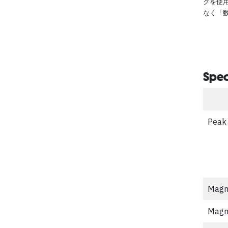
クを使
なく「
Spec
Peak
Magne
Magne