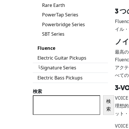
Rare Earth
3 
PowerTap Series
Flu
Powerbridge Series
イル・
SBT Series
ノ
Fluence
最高の
Electric Guitar Pickups
Flu
└Signature Series
アクテ
べての
Electric Bass Pickups
3-
検索
VOICE 
検
理想的
索
ット・
VOICE 