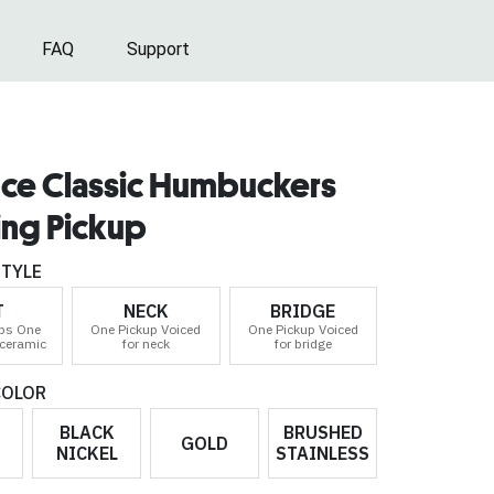
FAQ
Support
nce Classic Humbuckers
ing Pickup
STYLE
T
NECK
BRIDGE
ps One
One Pickup Voiced
One Pickup Voiced
 ceramic
for neck
for bridge
COLOR
BLACK
BRUSHED
GOLD
NICKEL
STAINLESS