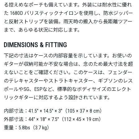
る控えめなポーチも備えています。外装には耐水性に優れ
た 1680D バリスティックナイロンを使用し、防水ジッパー
と反射ストリップを装備。雨天時の搬入から長距離ツアー
まで、あらゆる状況に対応します。
DIMENSIONS & FITTING
下記の寸法はケースの内部容量を示しています。お使いの
ギターが収納可能か不安な場合は、念のため最大寸法を超
えないことをご確認ください。このケースは、フェンダー
のテレキャスターやストラトキャスター、ギブソンのレス
ポールやSG、ESPなど、標準的なボディサイズのエレクト
リックギターに対応するよう設計されています。
内部寸法：41.5″ × 14.5″ × 3″（105 × 37 × 8 cm）
外部寸法：44″ × 18″ × 7.5″（112 × 45 × 19 cm）
重量：5.8lbs（3.7 kg）