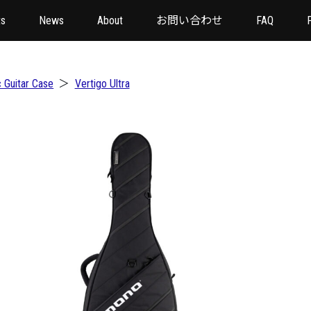
ts
News
About
お問い合わせ
FAQ
F
c Guitar Case
＞
Vertigo Ultra