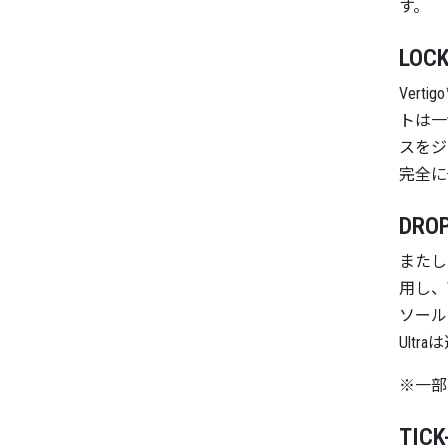
す。
LOCK
Ver
トは一
スをジ
完全に
DRO
またし
用し、
ソール
Ult
※一部
TICK