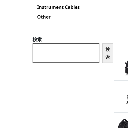
Instrument Cables
Other
検索
検
索