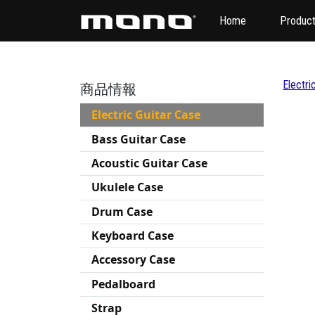
Home
Produc
Electri
商品情報
Electric Guitar Case
Bass Guitar Case
Acoustic Guitar Case
Ukulele Case
Drum Case
Keyboard Case
Accessory Case
Pedalboard
Strap