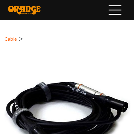
Cable
＞