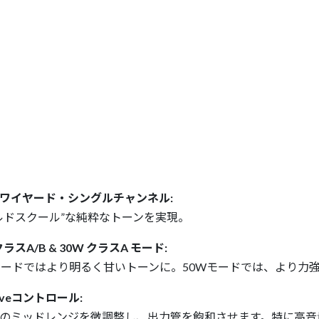
ワイヤード・シングルチャンネル:
ルドスクール”な純粋なトーンを実現。
クラスA/B & 30W クラスA モード:
モードではより明るく甘いトーンに。50Wモードでは、より力
riveコントロール:
のミッドレンジを微調整し、出力管を飽和させます。特に高音