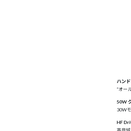
ハンド
“オー
50W 
30W
HF D
高音域