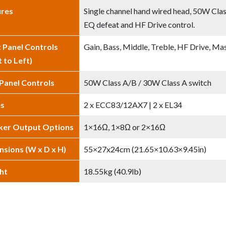
ures
Single channel hand wired head, 50W Cla
EQ defeat and HF Drive control.
 Panel Controls
Gain, Bass, Middle, Treble, HF Drive, M
t to Left)
Panel Controls
50W Class A/B / 30W Class A switch
es
2 x ECC83/12AX7 | 2 x EL34
ker Output Options
1×16Ω, 1×8Ω or 2×16Ω
sions (W x D x H)
55×27x24cm (21.65×10.63×9.45in)
ht
18.55kg (40.9lb)