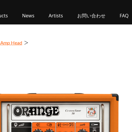
ucts
News
Artists
お問い合わせ
FAQ
r Amp Head
＞