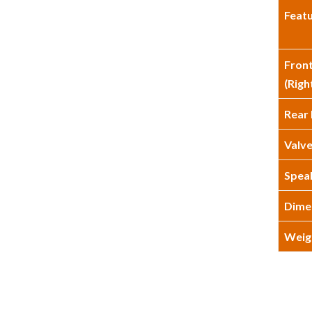
Feat
Front
(Righ
Rear 
Valv
Spea
Dimen
Weig