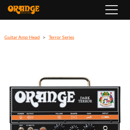
Guitar Amp Head
＞
Terror Series