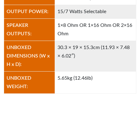
OUTPUT POWER:
15/7 Watts Selectable
SPEAKER
1×8 Ohm OR 1×16 Ohm OR 2×16
OUTPUTS:
Ohm
UNBOXED
30.3 × 19 × 15.3cm (11.93 × 7.48
DIMENSIONS (W x
× 6.02″)
H x D):
UNBOXED
5.65kg (12.46lb)
WEIGHT: