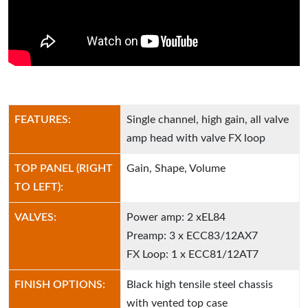
FEATURES:
Single channel, high gain, all valve
amp head with valve FX loop
TOP PANEL (RIGHT
Gain, Shape, Volume
TO LEFT):
VALVES:
Power amp: 2 xEL84
Preamp: 3 x ECC83/12AX7
FX Loop: 1 x ECC81/12AT7
FINISH OPTIONS:
Black high tensile steel chassis
with vented top case