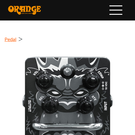
Pedal
＞