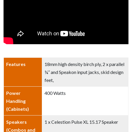
Features
18mm high density birch ply, 2 x parallel
¼” and Speakon input jacks, skid design
feet,
Power
400 Watts
Handling
(Cabinets)
Speakers
1 x Celestion Pulse XL 15.17 Speaker
(Combos and