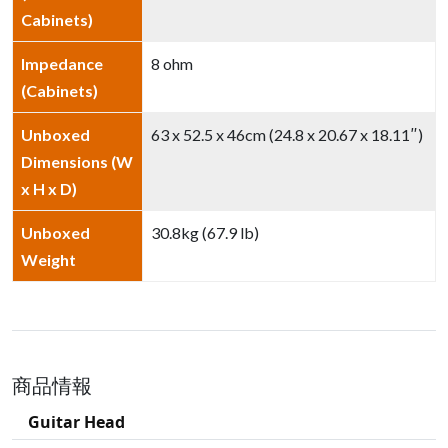
Cabinets)
Impedance
8 ohm
(Cabinets)
Unboxed
63 x 52.5 x 46cm (24.8 x 20.67 x 18.11″)
Dimensions (W
x H x D)
Unboxed
30.8kg (67.9 lb)
Weight
商品情報
Guitar Head