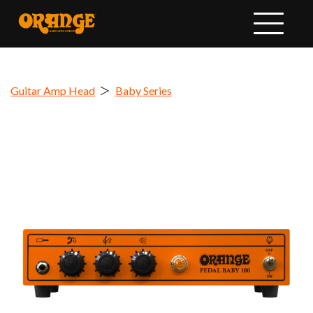
Guitar Amp Head
＞
Baby Series