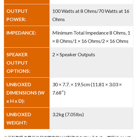
OUTPUT
100 Watts at 8 Ohms/70 Watts at 16
POWER:
Ohms
IMPEDANCE:
Minimum Total Impedance 8 Ohms, 1
× 8 Ohms/1 × 16 Ohms/2 × 16 Ohms
SPEAKER
2 × Speaker Outputs
OUTPUT
OPTIONS:
UNBOXED
30 × 7.7. × 19.5cm (11.81 × 3.03 ×
DIMENSIONS (W
7.68″)
x H x D):
UNBOXED
3.2kg (7.05lbs)
WEIGHT: