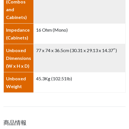
(Combos
and
Cabinets)
Impedance
16 Ohm (Mono)
(Cabinets)
Unboxed
77 x 74 x 36.5cm (30.31 x 29.13 x 14.37″)
Dimensions
(W x H x D)
Unboxed
45.3Kg (102.51lb)
Weight
商品情報