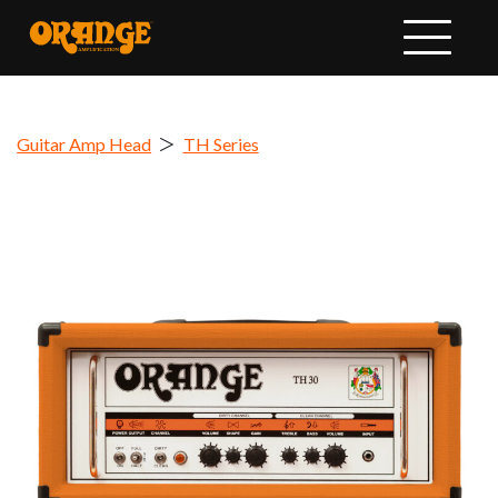
Guitar Amp Head
＞
TH Series