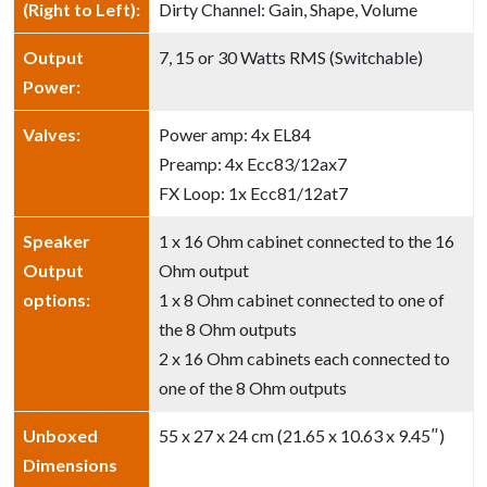
(Right to Left):
Dirty Channel: Gain, Shape, Volume
Output
7, 15 or 30 Watts RMS (Switchable)
Power:
Valves:
Power amp: 4x EL84
Preamp: 4x Ecc83/12ax7
FX Loop: 1x Ecc81/12at7
Speaker
1 x 16 Ohm cabinet connected to the 16
Output
Ohm output
options:
1 x 8 Ohm cabinet connected to one of
the 8 Ohm outputs
2 x 16 Ohm cabinets each connected to
one of the 8 Ohm outputs
Unboxed
55 x 27 x 24 cm (21.65 x 10.63 x 9.45″)
Dimensions