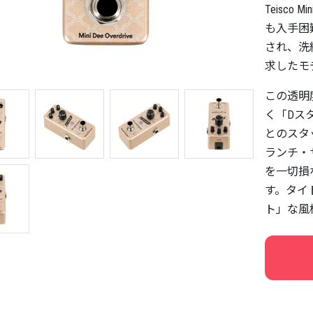
Teisc
も入手困
され、洗
求したモ
この透明
く「Dス
とのスタ
ランチ・
を一切損
す。タイ
ト」な風