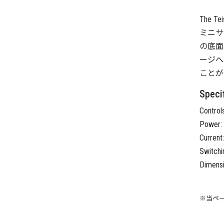
The 
ミニサ
の底面
ージへ
ことが
Specif
Control
Power: 
Current
Switchi
Dimens
※当ペ