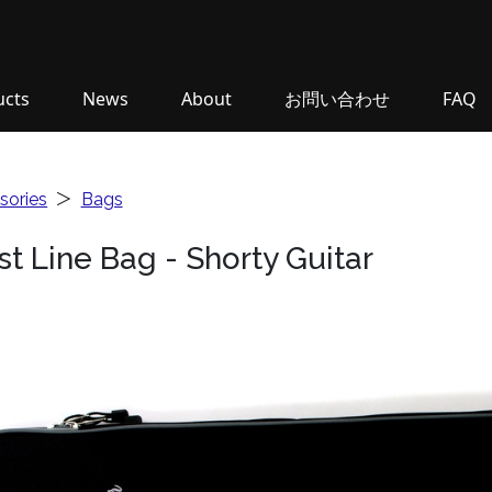
ucts
News
About
お問い合わせ
FAQ
sories
＞
Bags
ist Line Bag - Shorty Guitar