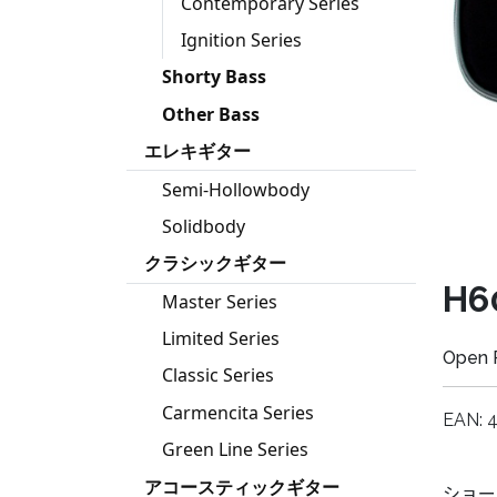
Contemporary Series
Ignition Series
Shorty Bass
Other Bass
エレキギター
Semi-Hollowbody
Solidbody
クラシックギター
H6
Master Series
Limited Series
Open 
Classic Series
Carmencita Series
EAN: 
Green Line Series
アコースティックギター
ショー