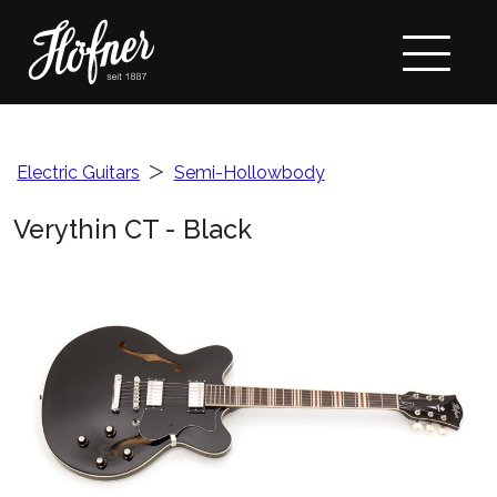
Electric Guitars
＞
Semi-Hollowbody
Verythin CT - Black