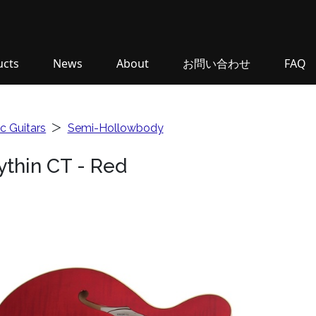
ucts
News
About
お問い合わせ
FAQ
ic Guitars
＞
Semi-Hollowbody
ythin CT - Red