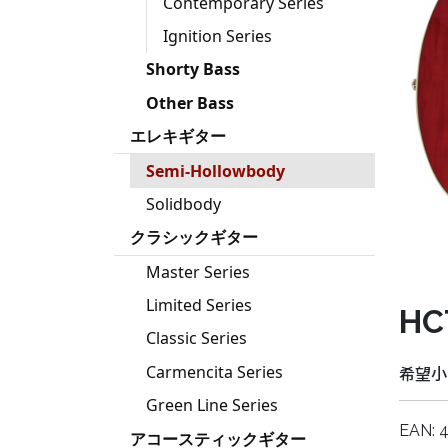
Contemporary Series
Ignition Series
Shorty Bass
Other Bass
エレキギター
Semi-Hollowbody
Solidbody
クラシックギター
Master Series
Limited Series
HC
Classic Series
Carmencita Series
希望小売
Green Line Series
EAN: 
アコースティックギター